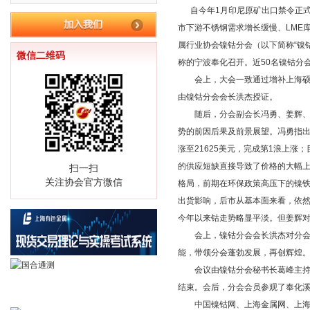
自今年1月印尼原矿出口禁令正式
市下游不锈钢需求增长缓慢、LME
属行业协会镍钴分会（以下简称“镍钴
微信二维码
称的宁波奉化召开。近50名镍钴分
会上，大会一致通过增补上海硕虔
由镍钴分会会长洪杰授证。
随后，分会副会长冯勇、姜辉、吉
势的前因后果及前景展望。冯勇指出，
涨至21625美元，完成第1浪上涨；
的供应短缺直接导致了价格的大幅
扫一扫
关注协会官方微信
格局，前期在环保政策高压下的镍
出货影响，后市从基本面来看，依
今年以来钴走势略显平淡。但姜辉
会上，镍钴分会会长洪杰对分会副
能，带领分会蓬勃发展，再创辉煌
会议由镍钴分会秘书长葛峰主持。
结束。会后，分会会员参观了奉化
中国镍钴网、上海金属网、上海有