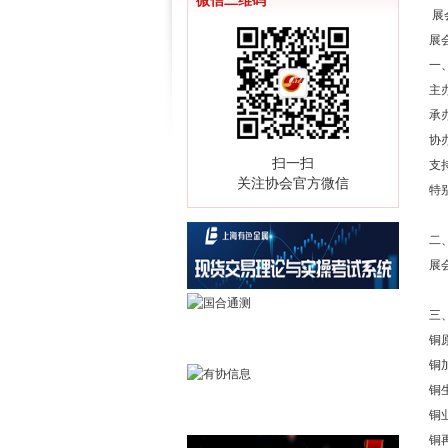
微信二维码
展会
展
一
主
承
协
扫一扫
支
关注协会官方微信
特
二
展
三
铜
铜
铜
铜
铜