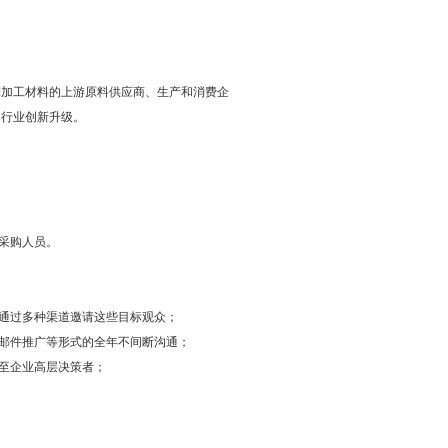
为铜加工材料的上游原料供应商、生产和消费企
动行业创新升级。
采购人员。
通过多种渠道邀请这些目标观众；
邮件推广等形式的全年不间断沟通；
至企业高层决策者；