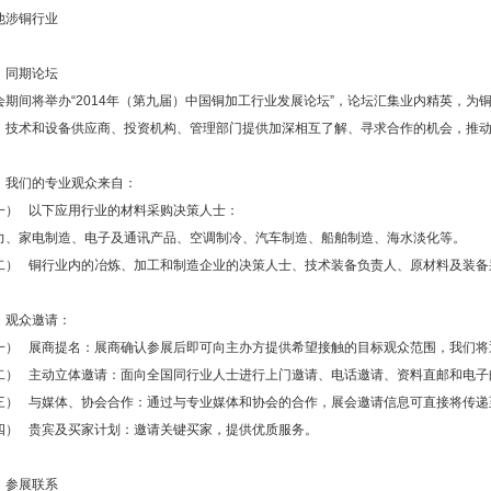
他涉铜行业
、同期论坛
会期间将举办“2014年（第九届）中国铜加工行业发展论坛”，论坛汇集业内精英，
、技术和设备供应商、投资机构、管理部门提供加深相互了解、寻求合作的机会，推
、我们的专业观众来自：
一） 以下应用行业的材料采购决策人士：
力、家电制造、电子及通讯产品、空调制冷、汽车制造、船舶制造、海水淡化等。
二） 铜行业内的冶炼、加工和制造企业的决策人士、技术装备负责人、原材料及装备
、观众邀请：
一） 展商提名：展商确认参展后即可向主办方提供希望接触的目标观众范围，我们将
二） 主动立体邀请：面向全国同行业人士进行上门邀请、电话邀请、资料直邮和电子
三） 与媒体、协会合作：通过与专业媒体和协会的合作，展会邀请信息可直接将传递
四） 贵宾及买家计划：邀请关键买家，提供优质服务。
、参展联系