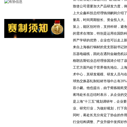
致使公司需要加大产品研发力度，
上大众鑫科技总经理钱俏鹂则介绍
量高，时间周期较长、资金投入大
策上，能区别对待，支持科研，避免
的需求在增加，特别是运用在国防
挥产学研的优势，企业也可以走上
来自上海杨行铜材的党支部副书记
压器电磁线，因此在遇到金融危机以后
格朗吉斯铝业总经理徐国涛介绍了
工艺方面均处于世界领先地位。上海
术中心，其研发规模、研发人员与
球热交换器轧制铝材市场中占有20
容小觑。他也提出，由于熔炼能耗受限
蒋玮处长在总结时表示，从企业的交
是上海“十三五”规划调研年，企业
业、研究行业，为做好规划，打下
同时，蒋处长充分肯定了协会的作
行业结构调整、产业升级中发挥好