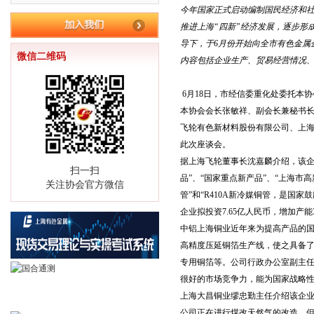
今年国家正式启动编制国民经济和社
推进上海“四新”经济发展，逐步形
导下，于6月份开始向全市有色金属
微信二维码
内容包括企业生产、贸易经营情况、
6月18日，市经信委重化处委托本
本协会会长张敏祥、副会长兼秘书
飞轮有色新材料股份有限公司、上
此次座谈会。
据上海飞轮董事长沈嘉麟介绍，该企业
扫一扫
品”、“国家重点新产品”、“上海市
关注协会官方微信
管”和“R410A新冷媒铜管，是
企业拟投资7.65亿人民币，增加产
中铝上海铜业近年来为提高产品的国
高精度压延铜箔生产线，使之具备
专用铜箔等。公司行政办公室副主
很好的市场竞争力，能为国家战略
上海大昌铜业缪忠勤主任介绍该企业
公司正在进行煤改天然气的改造，但