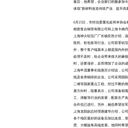
最后，他希望，企业家们积极参加今年
体现“新材料改造传统产业、提升高
6月25日，市经信委重化处和本协
精密复合铜管有限公司和上海卡姆
上海神火铝箔厂厂长杨艮胜介绍，
医药、软包装等行业。公司双零铝箔的
外，整个客户端基本上都是国内外
处理不及时，给企业带来很大的麻
时，还要涨价，反而增加了企业的
上海申茂董事长陆惠芬介绍说，公
线及各类铜排的企业。公司采用国
二滩等国家重点工程。经过不断的
展方向时，陆董表示，公司准备朝着
工、潜艇等行业的发展，配套生产各
合作也已进行。另外，她也希望在
上海龙阳副总经理唐建华介绍，公
各个地区最好的设备后加以改造，
壁、大螺旋角高端发展。他同时希