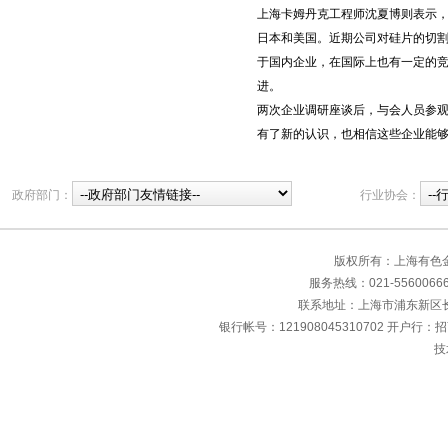
上海卡姆丹克工程师沈夏博则表示
日本和美国。近期公司对硅片的切
于国内企业，在国际上也有一定的
进。
两次企业调研座谈后，与会人员参
有了新的认识，也相信这些企业能
政府部门：
行业协会：
版权所有：上海有色
服务热线：021-55600666 传
联系地址：上海市浦东新区长清
银行帐号：121908045310702 开户行：
技