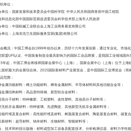
组织单位：
办单位：国家发展和改革委员会中国科学院 中华人民共和国商务部中国工程院
业和信息化部中国国际贸易促进委员会科学技术部上海市人民政府
办单位：中国机械工业联合会上海工业商务展览有限公司
办单位：上海东浩兰生国际服务贸易(集团)有限公司
展会概况：中国工博会自1999年创办以来，历经十六年发展创新，通过专业化、市场
览联盟UFI认证、中国装备制造业最具影响力的国际工业品牌展，是我国工业领域面
015年起，中国工博会将移师国家会展中心（上海）。国家会展中心（上海）位于上海
上面积最大的会展综合体。2015国际新材料产业展览会，是中国国际工业博览会（简称
展品范围：
种金属功能材料：稀土功能材料、稀有金属材料、半导体材料和其他功能合金等；
端金属结构材料：高品质特殊钢、新型轻合金材料；
进高分子材料：特种橡胶、工程塑料、改性塑料、其他高分子材料等；
型无机非金属材料：特种玻璃、先进陶瓷、其他新型无机非金属材料等；
性能纤维及复合材料：高性能纤维及材料、树脂基复合材料、陶瓷基复合材料、碳复
沿新材料：超导材料、纳米材料、生物材料、智能材料等；
备、技术和科技出版物：材料成型加工设备及配套技术、分析检测仪器、材料力学性