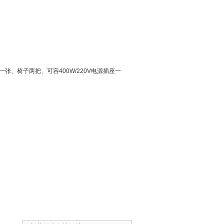
一张、椅子两把、可容400W/220V电源插座一