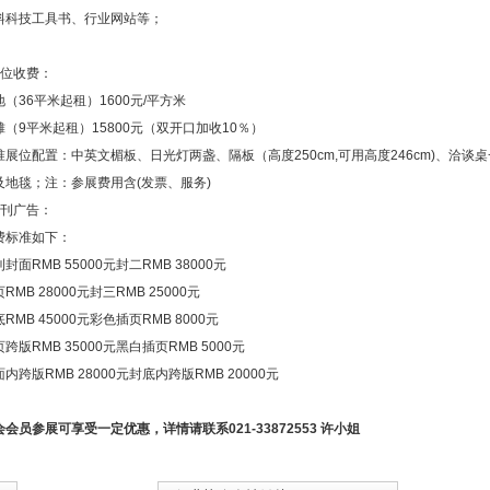
料科技工具书、行业网站等；
展位收费：
地（36平米起租）1600元/平方米
摊（9平米起租）15800元（双开口加收10％）
准展位配置：中英文楣板、日光灯两盏、隔板（高度250cm,可用高度246cm)、洽谈桌
及地毯；注：参展费用含(发票、服务)
会刊广告：
费标准如下：
封面RMB 55000元封二RMB 38000元
RMB 28000元封三RMB 25000元
RMB 45000元彩色插页RMB 8000元
跨版RMB 35000元黑白插页RMB 5000元
内跨版RMB 28000元封底内跨版RMB 20000元
会会员参展可享受一定优惠，详情请联系021-33872553 许小姐