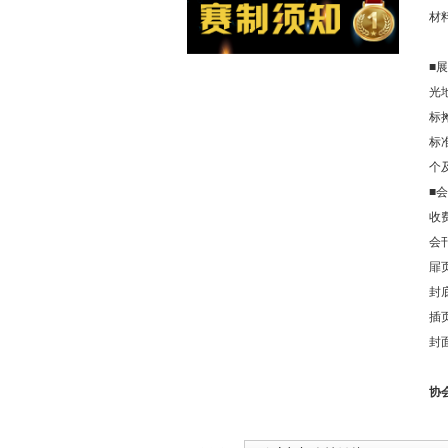
材
■
光
标
标
个
■
收
会刊
屝页
封底
插页
封面
协