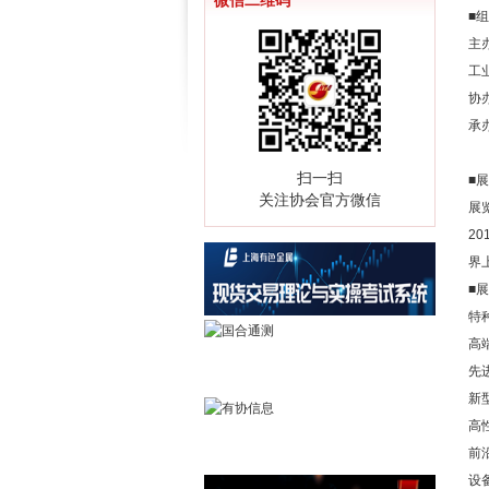
微信二维码
■
主
工
协
承
扫一扫
■
关注协会官方微信
展
2
界
■
特
高
先
新
高
前
设