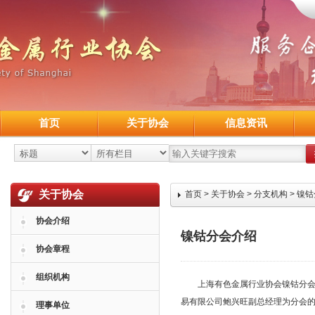
首页
关于协会
信息资讯
关于协会
首页
>
关于协会
>
分支机构
>
镍钴
协会介绍
镍钴分会介绍
协会章程
组织机构
上海有色金属行业协会镍钴分会（下
易有限公司鲍兴旺副总经理为分会
理事单位